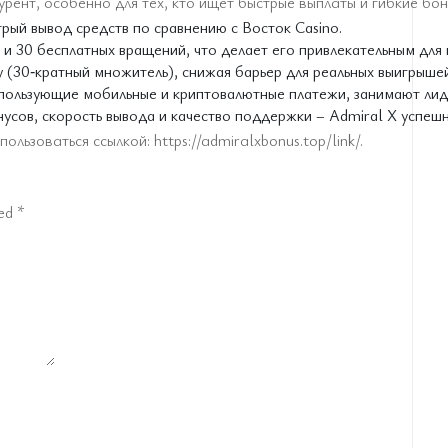
урент, особенно для тех, кто ищет быстрые выплаты и гибкие бон
рый вывод средств по сравнению с Восток Casino.
и 30 бесплатных вращений, что делает его привлекательным для 
30‑кратный множитель), снижая барьер для реальных выигрышей
спользующие мобильные и криптовалютные платежи, занимают ли
усов, скорость вывода и качество поддержки – Admiral X успешн
ользоваться ссылкой: https://admiralxbonus.top/link/.
ked
*