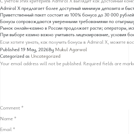
С учётом этих критериев Admiral X выглядит как достойный конк
Admiral X предлагает более доступный минимум депозита и быст
Приветственный пакет состоит из 100% бонуса до 30 000 рублей 
Бонусы сопровождаются умеренными требованиями по отыгрышу (
Рынок онлайн‑казино в России продолжает расти; операторы, и
При выборе казино важно учитывать лицензирование, условия бон
Если хотите узнать, как получить бонусы в Admiral X, можете восп
Published
19 May, 2026
By
Mukul Agarwal
Categorized as
Uncategorized
Your email address will not be published.
Required fields are mar
Comment
*
Name
*
Email
*