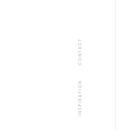
CONTACT
INSPIRATION