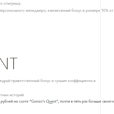
о отыгрышу.
т персонального менеджера, ежемесячный бонус в размере 10% от
NT
едрый приветственный бонус и лучшие коэффициенты в
етных историй:
рублей на слоте “Gonzo’s Quest”, почти в пять раз больше своего