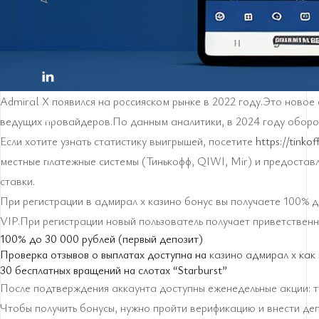
Admiral X появился на россияском рынке в 2022 году.Это новое
ведущих провайдеров.По данным аналитики, в 2024 году оборот
Если хотите узнать статистику выигрышей, посетите
https://tinkoff
местные платежные системы (Тинькофф, QIWI, Mir) и предоставл
ставки.
При регистрации в адмирал х казино бонус вы получаете 100% д
POST
VIP.При регистрации новый пользователь получает приветственн
100% до 30 000 рублей (первый депозит)
Проверка отзывов о выплатах доступна на
казино адмирал х как
NAVIGATIO
30 бесплатных вращений на слотах “Starburst”
После подтверждения аккаунта доступны еженедельные акции: ту
Чтобы получить бонусы, нужно пройти верификацию и внести де