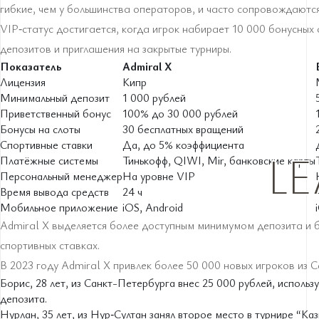
гибкие, чем у большинства операторов, и часто сопровождаютс
VIP‑статус достигается, когда игрок набирает 10 000 бонусных
депозитов и приглашения на закрытые турниры.
Показатель
Admiral X
Лицензия
Кипр
Минимальный депозит
1 000 рублей
Приветственный бонус
100% до 30 000 рублей
Бонусы на слоты
30 бесплатных вращений
Спортивные ставки
Да, до 5% коэффициента
L
Платёжные системы
Тинькофф, QIWI, Mir, банковские карты
Персональный менеджер
На уровне VIP
Время вывода средств
24 ч
Мобильное приложение
iOS, Android
Admiral X выделяется более доступным минимумом депозита и б
спортивных ставках.
В 2023 году Admiral X привлек более 50 000 новых игроков из 
Борис, 28 лет, из Санкт-Петербурга внес 25 000 рублей, использ
депозита.
Нурлан, 35 лет, из Нур‑Султан занял второе место в турнире “Ка