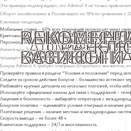
Эти примеры подтверждают, что Admiral X не только привлекае
Оборот онлайн‑казино в России вырос на 18% по сравнению с 20
Ключевые тенденции:
КАК РАБОТ
ПРИМЕРЫ 
АНАЛИТИК
КАК БЕЗО
РЕКОМЕНД
Мобильные ставки – 60% всех транзакций происходят через сма
Криптовалюты – 25% игроков используют BTC и USDT для депози
ADMIRAL 
СРАВНЕН
КЛ
Персонализация – 70% операторов внедряют AI‑механизмы для 
X
В РОССИИ
ОНЛАЙН‑КА
БОНУСЫ И 
КАЗИНО
Амангельды Турсунов отмечает, что операторы, быстро адаптир
традиционные платежи, так и криптовалюты.
Бонусы Admiral X требуют отыгрыша 30‑кратного множителя, чт
Проверяйте правила в разделе “Условия и положения” перед акт
Следите за сроком действия бонусов – большинство истекают чер
Разбивайте крупные депозиты на несколько платежей, чтобы изб
Используйте официальные каналы для связи с поддержкой – телефо
Лицензия и безопасность – выбирайте операторов с международ
Бонусная политика – оценивайте условия отыгрыша и наличие ре
Платёжные решения – наличие местных и международных систем
Скорость вывода – не более 48 ч.
Клиентская поддержка – 24/7 и многоязычность.