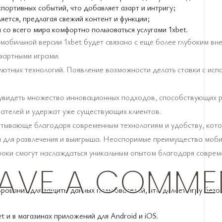
портивных событий, что добавляет азарт и интригу;
ется, предлагая свежий контент и функции;
со всего мира комфортно пользоваться услугами 1xbet.
мобильной версии 1xbet будет связано с еще более глубоким вн
зартными играми.
лютных технологий. Появление возможности делать ставки с исп
N
м увидеть множество инновационных подходов, способствующих
вателей и удержат уже существующих клиентов.
ватывающе благодаря современным технологиям и удобству, кот
 для развлечения и выигрыша. Неоспоримые преимущества моби
роки смогут наслаждаться уникальным опытом благодаря соврем
EAVE A COMME
рования для защиты данных пользователей, что делает игру безо
 и в магазинах приложений для Android и iOS.