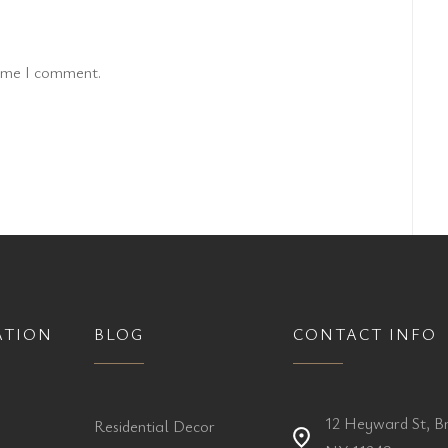
time I comment.
ATION
BLOG
CONTACT INFO
12 Heyward St, B
Residential Decor