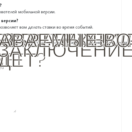
?
зователей мобильной версии.
й версии?
озволяет вам делать ставки во время событий.
НЫЕ ТЕХНОЛ
СТВА МОБИ
ЗАРТНЫХ ИГР 
ДАВАЕМЫЕ В
ЗАКЛЮЧЕНИ
вные ставки, настоящие казино игры и виртуальные развлечения.
BET
ДЕТ?
ked
*