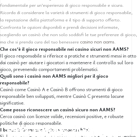
fondamentale per un’esperienza di gioco responsabile e sicura.
Ricorda di considerare la varietà di strumenti di gioco responsabile,
la reputazione della piattaforma e il tipo di supporto offerto.
Confronta le opzioni disponibili e prendi decisioni informate,
scegliendo un casinò che non solo soddisfi le tue preferenze di gioco,
casino non aams
ma che si prenda cura del tuo benessere
.
Che cos’è il gioco responsabile nei casino sicuri non AAMS?
Il gioco responsabile si riferisce a pratiche e strumenti messi in atto
dai casinò per aiutare i giocatori a mantenere il controllo sul loro
gioco, prevenendo comportamenti problematici.
Quali sono i casinò non AAMS migliori per il gioco
responsabile?
Casinò come Casinò A e Casinò B offrono strumenti di gioco
responsabile ben sviluppati, mentre Casinò C presenta lacune
significative.
Come posso riconoscere un casinò sicuro non AAMS?
Cerca casinò con licenze valide, recensioni positive, e robuste
politiche di gioco responsabile.
COME I CASINO SICURI NON
I bonus influenzano il gioco responsabile?
STRUMENTI COMUNI DI GIOCO
Sì, bonus e offerte possono talvolta incoraggiare il gioco eccessivo,