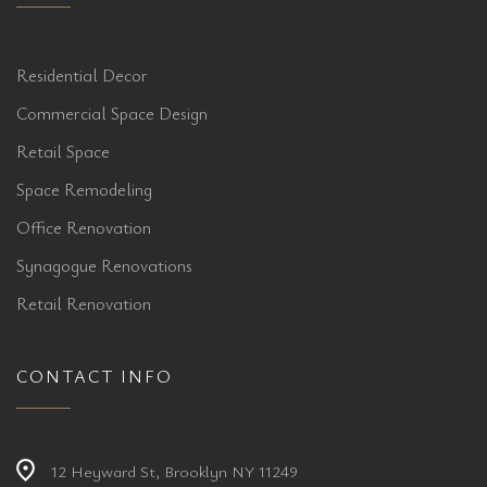
Residential Decor
Commercial Space Design
Retail Space
Space Remodeling
Office Renovation
Synagogue Renovations
Retail Renovation
CONTACT INFO
12 Heyward St, Brooklyn NY 11249