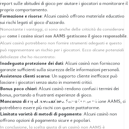
report sulle abitudini di gioco per aiutare i giocatori a monitorare il
proprio comportamento.
Formazione e risorse
: Alcuni casinò offrono materiale educativo
sui rischi legati al gioco d’azzardo.
Nonostante i vantaggi, ci sono anche delle criticità da considerare
per
come i casino sicuri non AAMS gestiscono il gioco responsabile
.
Alcuni casinò potrebbero non fornire strumenti adeguati e questo
può rappresentare un rischio per i giocatori. Ecco alcune potenziali
debolezze che ho riscontrato:
Inadeguata protezione dei dati
: Alcuni casinò non forniscono
garanzie sufficienti sulla sicurezza delle informazioni personali.
Assistenza clienti scarsa
: Un supporto cliente inefficace può
lasciare i giocatori senza aiuto in momenti critici.
Bonus poco chiari
: Alcuni casinò rendono confusi i termini dei
bonus, portando a frustranti esperienze di gioco.
Mancanza di regolamentazione
: Senza la supervisione AAMS, ci
LEAVE A COMMENT
potrebbero essere più rischi con queste piattaforme.
Limitata varietà di metodi di pagamento
: Alcuni casinò non
offrono opzioni di pagamento sicure e popolari.
In conclusione, la scelta giusta di un casinò non AAMS è