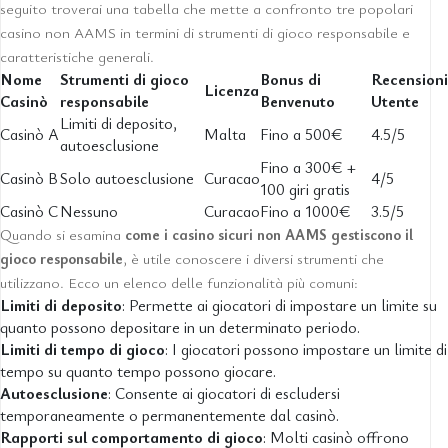
seguito troverai una tabella che mette a confronto tre popolari
casino non AAMS in termini di strumenti di gioco responsabile e
caratteristiche generali.
Nome
Strumenti di gioco
Bonus di
Recensioni
Licenza
Casinò
responsabile
Benvenuto
Utente
Limiti di deposito,
Casinò A
Malta
Fino a 500€
4.5/5
autoesclusione
Fino a 300€ +
Casinò B
Solo autoesclusione
Curacao
4/5
100 giri gratis
Casinò C
Nessuno
Curacao
Fino a 1000€
3.5/5
Quando si esamina
come i casino sicuri non AAMS gestiscono il
POST
gioco responsabile
, è utile conoscere i diversi strumenti che
NAVIGATION
utilizzano. Ecco un elenco delle funzionalità più comuni:
Limiti di deposito
: Permette ai giocatori di impostare un limite su
quanto possono depositare in un determinato periodo.
Limiti di tempo di gioco
: I giocatori possono impostare un limite di
tempo su quanto tempo possono giocare.
Autoesclusione
: Consente ai giocatori di escludersi
temporaneamente o permanentemente dal casinò.
Rapporti sul comportamento di gioco
: Molti casinò offrono