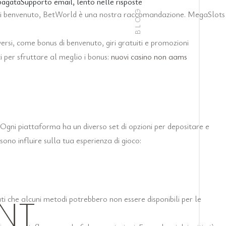
epagata
Supporto email, lento nelle risposte
BLOG
onus di benvenuto, BetWorld è una nostra raccomandazione. MegaSlots
versi, come bonus di benvenuto, giri gratuiti e promozioni
i per sfruttare al meglio i bonus:
nuovi casino non aams
gni piattaforma ha un diverso set di opzioni per depositare e
ono influire sulla tua esperienza di gioco:
NT
dati che alcuni metodi potrebbero non essere disponibili per le