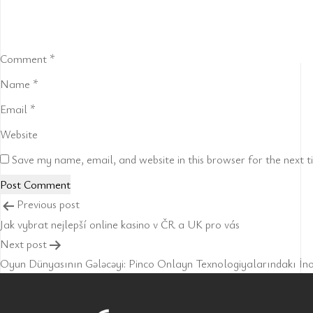
Comment
*
Name
*
Email
*
Website
Save my name, email, and website in this browser for the next 
Previous post
Jak vybrat nejlepší online kasino v ČR a UK pro vás
Next post
Oyun Dünyasının Gələcəyi: Pinco Onlayn Texnologiyalarındakı İno