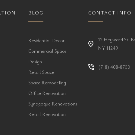
ATION
BLOG
CONTACT INFO
12 Heyward St, B
Residential Decor
NY 11249
Commercial Space
Design
(718) 408-8700
Retail Space
Space Remodeling
Office Renovation
Synagogue Renovations
Retail Renovation