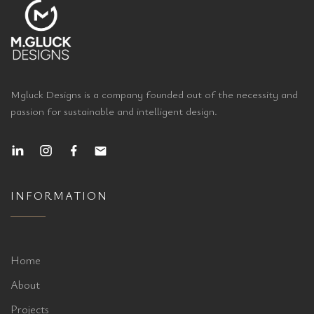
Mgluck Designs is a company founded out of the necessity and
passion for sustainable and intelligent design.
INFORMATION
Home
About
Projects