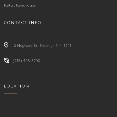
Retail Renovation
CONTACT INFO
12 Heyward St, Brooklyn NY 11249
(718) 408-8700
LOCATION