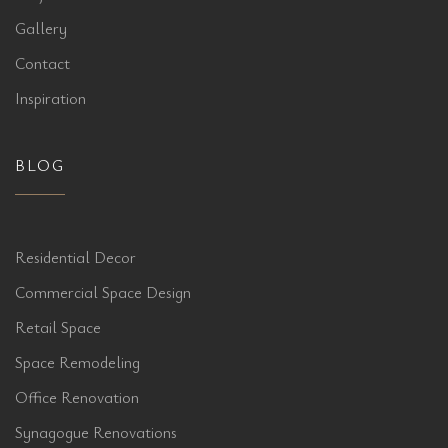
Gallery
Contact
Inspiration
BLOG
Residential Decor
Commercial Space Design
Retail Space
Space Remodeling
Office Renovation
Synagogue Renovations