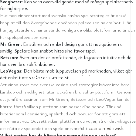
Svagheter:
Kan vara överväldigande med så många spelalternativ
för nybörjare.
Hur man vinner stort med svenska casino spel strategier är också
kopplat till den övergripande användarupplevelsen av casinot. Här
har jag utvärderat hur användarvänliga de olika plattformarna är och
hur spelupplevelsen känns.
Mr Green:
En stilren och enkel design gör att navigationen är
smidig. Spelare kan snabbt hitta sina favoritspel.
Betsson:
Även om det är omfattande, är layouten intuitiv och de
har även bra sökfunktioner.
LeoVegas:
Den bästa mobilupplevelsen på marknaden, vilket gör
LEAVE A COMMENT
det enkelt att spela var som helst.
Att vinna stort med svenska casino spel strategier kräver inte bara
kunskap och skicklighet, utan också en bra val av plattform. Genom
att jämföra casinon som Mr Green, Betsson och LeoVegas kan du
bättre förstå vilken plattform som passar dina behov. Tänk på
kriterier som licensiering, spelutbud och bonusar för att göra ett
informerat val. Oavsett vilken plattform du väljer, så är det viktigaste
casino med swish
att njuta av spelandet och spela ansvarsfullt
.
Vilket casino har de bästa bonusarna för nya spelare?