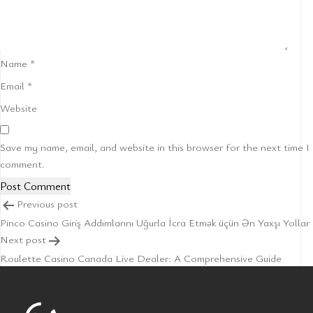
Name
*
Email
*
Website
Save my name, email, and website in this browser for the next time I
comment.
Previous post
Pinco Casino Giriş Addımlarını Uğurla İcra Etmək üçün Ən Yaxşı Yollar
Next post
Roulette Casino Canada Live Dealer: A Comprehensive Guide