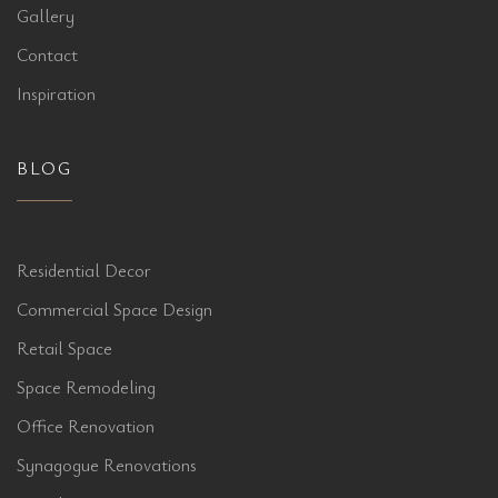
Gallery
Contact
Inspiration
BLOG
Residential Decor
Commercial Space Design
Retail Space
Space Remodeling
Office Renovation
Synagogue Renovations