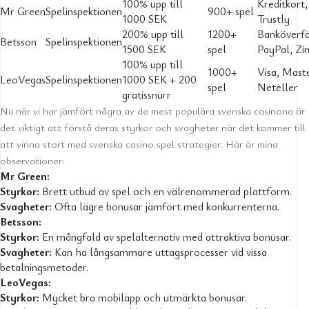
100% upp till
Kreditkort,
Mr Green
Spelinspektionen
900+ spel
1000 SEK
Trustly
200% upp till
1200+
Banköverfö
Betsson
Spelinspektionen
1500 SEK
spel
PayPal, Zi
100% upp till
1000+
Visa, Mast
LeoVegas
Spelinspektionen
1000 SEK + 200
spel
Neteller
gratissnurr
Nu när vi har jämfört några av de mest populära svenska casinona är
POST
det viktigt att förstå deras styrkor och svagheter när det kommer till
NAVIGATION
att vinna stort med svenska casino spel strategier. Här är mina
observationer:
Mr Green:
Styrkor:
Brett utbud av spel och en välrenommerad plattform.
Svagheter:
Ofta lägre bonusar jämfört med konkurrenterna.
Betsson:
Styrkor:
En mångfald av spelalternativ med attraktiva bonusar.
Svagheter:
Kan ha långsammare uttagsprocesser vid vissa
betalningsmetoder.
LeoVegas:
Styrkor:
Mycket bra mobilapp och utmärkta bonusar.