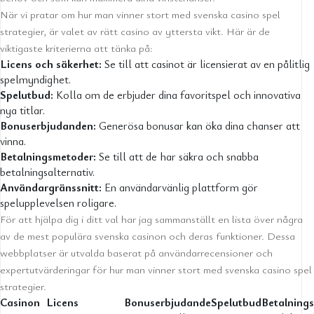
När vi pratar om hur man vinner stort med svenska casino spel
strategier, är valet av rätt casino av yttersta vikt. Här är de
viktigaste kriterierna att tänka på:
Licens och säkerhet:
Se till att casinot är licensierat av en pålitlig
spelmyndighet.
Spelutbud:
Kolla om de erbjuder dina favoritspel och innovativa
nya titlar.
Bonuserbjudanden:
Generösa bonusar kan öka dina chanser att
vinna.
Betalningsmetoder:
Se till att de har säkra och snabba
betalningsalternativ.
Användargränssnitt:
En användarvänlig plattform gör
spelupplevelsen roligare.
För att hjälpa dig i ditt val har jag sammanställt en lista över några
av de mest populära svenska casinon och deras funktioner. Dessa
webbplatser är utvalda baserat på användarrecensioner och
expertutvärderingar för hur man vinner stort med svenska casino spel
strategier.
Casinon
Licens
Bonuserbjudande
Spelutbud
Betalning