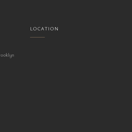
LOCATION
rooklyn