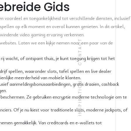
ebreide Gids
n voordeel en toegankelijkheid tot verschillende diensten, inclusief
spellen op elk
moment en overal kunnen genieten. In dit artikel,
windende video gaming ervaring verkennen.
CONTACT
owebsites. Laten we een kijkje nemen naar een paar van de
 rij wacht, of ontspant thuis, je kunt toegang krijgen tot het
jf spellen, waaronder slots, tafel spellen en live dealer
ienlijke meerderheid van mobiele klanten.
INSPIRATION
usief aanmeldingsbonusaanbiedingen, gratis draaien, cashback
gen.
te beschermen. Ze gebruiken encryptie moderne technologie om te
iers. Of je nu kiest voor traditionele slots, moderne jackpots, of
nemen gemakkelijk. Van creditcards en e-wallets tot