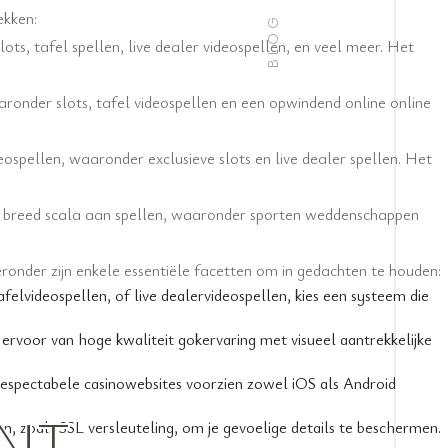
ekken:
BLOG
ts, tafel spellen, live dealer videospellen, en veel meer. Het
ronder slots, tafel videospellen en een opwindend online online
ospellen, waaronder exclusieve slots en live dealer spellen. Het
en breed scala aan spellen, waaronder sporten weddenschappen
ronder zijn enkele essentiële facetten om in gedachten te houden:
felvideospellen, of live dealervideospellen, kies een systeem die
voor van hoge kwaliteit gokervaring met visueel aantrekkelijke
respectabele casinowebsites voorzien zowel iOS als Android
NT
en, zoals SSL versleuteling, om je gevoelige details te beschermen.