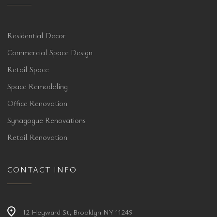
Residential Decor
Commercial Space Design
Retail Space
Space Remodeling
Office Renovation
Synagogue Renovations
Retail Renovation
CONTACT INFO
12 Heyward St, Brooklyn NY 11249