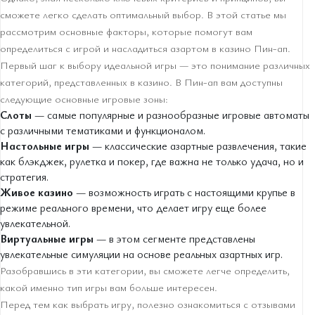
сможете легко сделать оптимальный выбор. В этой статье мы
рассмотрим основные факторы, которые помогут вам
определиться с игрой и насладиться азартом в казино Пин-ап.
Первый шаг к выбору идеальной игры — это понимание различных
категорий, представленных в казино. В Пин-ап вам доступны
следующие основные игровые зоны:
Слоты
— самые популярные и разнообразные игровые автоматы
с различными тематиками и функционалом.
Настольные игры
— классические азартные развлечения, такие
как блэкджек, рулетка и покер, где важна не только удача, но и
стратегия.
Живое казино
— возможность играть с настоящими крупье в
режиме реального времени, что делает игру еще более
увлекательной.
Виртуальные игры
— в этом сегменте представлены
увлекательные симуляции на основе реальных азартных игр.
Разобравшись в эти категории, вы сможете легче определить,
какой именно тип игры вам больше интересен.
Перед тем как выбрать игру, полезно ознакомиться с отзывами