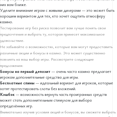
NAVIGATION
них вам ближе.
Уделите внимание играм с живыми дилерами — это может быть
хорошим вариантом для тех, кто хочет ощутить атмосферу
казино.
Тестирование игр без риска позволит вам лучше понять свои
предпочтения и выбрать ту, которая принесет максимальное
удовольствие.
Не забывайте о возможностях, которые вам могут предоставить
различные акции и бонусы в казино. Это может существенно
повлиять на ваш выбор игры. Рассмотрите следующие
предложения:
Бонусы на первый депозит
— очень часто казино предлагает
игрокам дополнительные средства для игры.
Бесплатные спины
— идеальный вариант для игроков, которые
хотят протестировать слоты без вложений.
Кэшбэк
— возможность вернуть часть проигранных средств
может стать дополнительным стимулом для выбора
определённых игр.
Внимательно изучив условия акций и бонусов, вы сможете выбрать