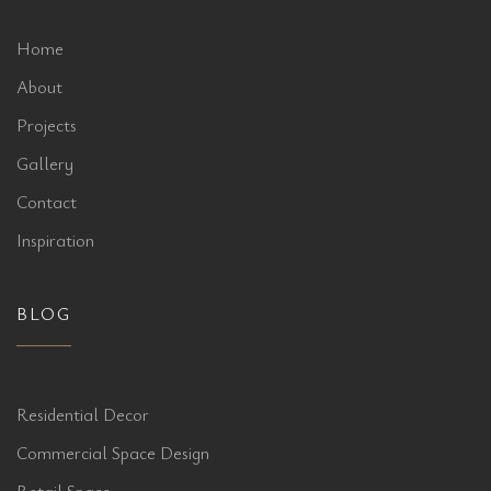
Home
About
Projects
Gallery
Contact
Inspiration
BLOG
Residential Decor
Commercial Space Design
Retail Space