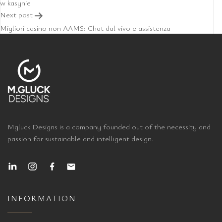
w kasynie
Next post
Migliori casino non AAMS: Chat dal vivo e assistenza
Mgluck Designs is a company founded out of the necessity and
passion for sustainable and intelligent design.
INFORMATION