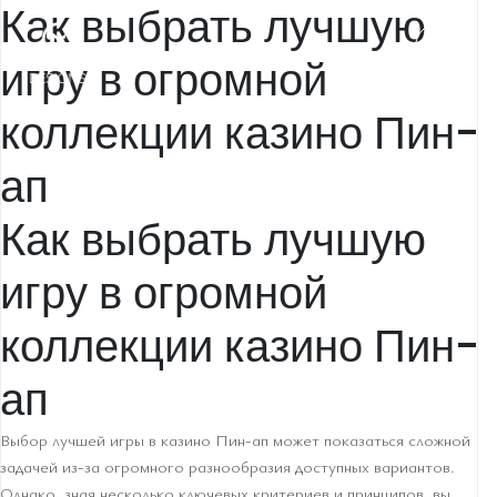
Как выбрать лучшую
игру в огромной
коллекции казино Пин-
ап
Как выбрать лучшую
игру в огромной
коллекции казино Пин-
ап
Выбор лучшей игры в казино Пин-ап может показаться сложной
задачей из-за огромного разнообразия доступных вариантов.
Однако, зная несколько ключевых критериев и принципов, вы