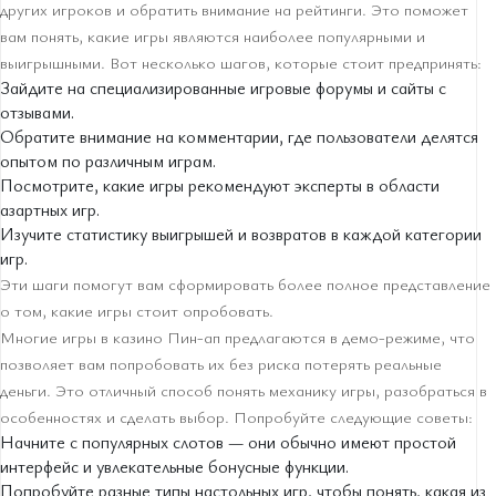
других игроков и обратить внимание на рейтинги. Это поможет
вам понять, какие игры являются наиболее популярными и
выигрышными. Вот несколько шагов, которые стоит предпринять:
Зайдите на специализированные игровые форумы и сайты с
отзывами.
Обратите внимание на комментарии, где пользователи делятся
опытом по различным играм.
Посмотрите, какие игры рекомендуют эксперты в области
азартных игр.
Изучите статистику выигрышей и возвратов в каждой категории
игр.
Эти шаги помогут вам сформировать более полное представление
о том, какие игры стоит опробовать.
Многие игры в казино Пин-ап предлагаются в демо-режиме, что
позволяет вам попробовать их без риска потерять реальные
деньги. Это отличный способ понять механику игры, разобраться в
особенностях и сделать выбор. Попробуйте следующие советы:
Начните с популярных слотов — они обычно имеют простой
интерфейс и увлекательные бонусные функции.
POST
Попробуйте разные типы настольных игр, чтобы понять, какая из