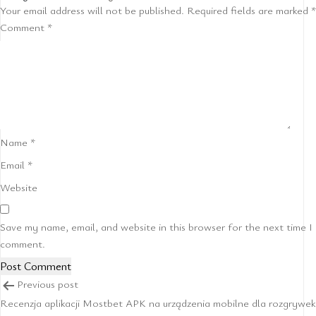
Your email address will not be published.
Required fields are marked
*
Comment
*
Name
*
Email
*
Website
Save my name, email, and website in this browser for the next time I
comment.
Previous post
Recenzja aplikacji Mostbet APK na urządzenia mobilne dla rozgrywek