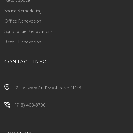
Space Remodeling
Office Renovation
Synagogue Renovations
Retail Renovation
CONTACT INFO
12 Heyward St, Brooklyn NY 11249
(718) 408-8700