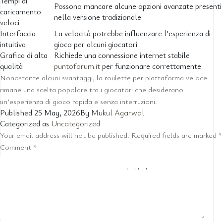
Tempi di
Possono mancare alcune opzioni avanzate presenti
caricamento
nella versione tradizionale
veloci
Interfaccia
La velocità potrebbe influenzare l’esperienza di
intuitiva
gioco per alcuni giocatori
Grafica di alta
Richiede una connessione internet stabile
qualità
puntoforum.it
per funzionare correttamente
Nonostante alcuni svantaggi, la roulette per piattaforma veloce
rimane una scelta popolare tra i giocatori che desiderano
un’esperienza di gioco rapida e senza interruzioni.
Published
25 May, 2026
By
Mukul Agarwal
Categorized as
Uncategorized
Your email address will not be published.
Required fields are marked
*
Comment
*
LEAVE A COMMENT