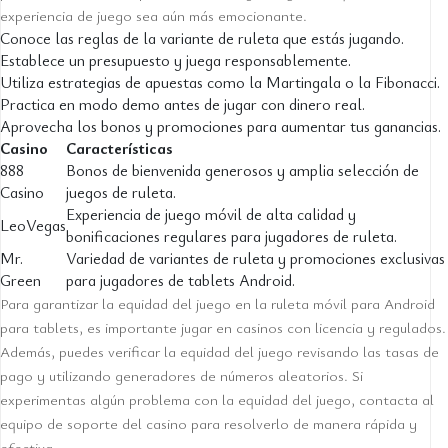
experiencia de juego sea aún más emocionante.
Conoce las reglas de la variante de ruleta que estás jugando.
Establece un presupuesto y juega responsablemente.
POST
Utiliza estrategias de apuestas como la Martingala o la Fibonacci.
NAVIGATION
Practica en modo demo antes de jugar con dinero real.
Aprovecha los bonos y promociones para aumentar tus ganancias.
Casino
Características
888
Bonos de bienvenida generosos y amplia selección de
Casino
juegos de ruleta.
Experiencia de juego móvil de alta calidad y
LeoVegas
bonificaciones regulares para jugadores de ruleta.
Mr.
Variedad de variantes de ruleta y promociones exclusivas
Green
para jugadores de tablets Android.
Para garantizar la equidad del juego en la ruleta móvil para Android
para tablets, es importante jugar en casinos con licencia y regulados.
Además, puedes verificar la equidad del juego revisando las tasas de
pago y utilizando generadores de números aleatorios. Si
experimentas algún problema con la equidad del juego, contacta al
equipo de soporte del casino para resolverlo de manera rápida y
efectiva.