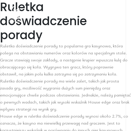
Ruletka
doświadczenie
porady
Ruletka doświadczenie porady to popularna gra kasynowa, która
polega na obstawianiu numerów oraz kolorów na specjalnym stole.
Gracze stawiają swoje zakłady, a następnie krupier wpuszcza kulę do
obracającego się koła. Wygrywa ten gracz, który poprawnie
obstawił, na jakim polu kulka zatrzyma się po zatrzymaniu koła.
Ruletka doświadczenie porady ma wiele zalet, takich jak prosta
zasada gry, możliwość wygrania dużych sum pieniędzy oraz
emocjonujące chwile podczas obstawiania. Jednakże, należy pamiętać
o pewnych wadach, takich jak wysoki wskaźnik House edge oraz brak
wpływu strategii na wynik gry.
House edge w ruletka doświadczenie porady wynosi około 2.7%, co
oznacza, że kasyno ma niewielką przewagę nad graczem. Jest to
korzystniejszy wskaźnik w porównaniu do innych gier kasynowych.