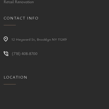
Retail Renovation
CONTACT INFO
12 Heyward St, Brooklyn NY 11249
(718) 408-8700
LOCATION