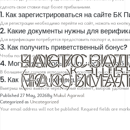
сделать свои ставки еще более прибыльными.
1. Как зарегистрироваться на сайте БК 
Для регистрации необходимо перейти на сайт, нажать на кнопку
2. Какие документы нужны для верифик
Для верификации потребуется предоставить паспорт и, возможн
3. Как получить приветственный бонус?
БОНУСЫ Д
КАК ИСПОЛ
ЧАСТО ЗА
Чтобы получить приветственный бонус, вам нужно совершить пер
КЭШБЕ
4. Могу ли я использовать несколько б
ПОЛЬЗОВА
МАКСИМАЛ
(FAQ)
В большинстве случаев использовать несколько бонусов одновр
5. Как вывести выигрыш?
Выигрыш можно вывести через личный кабинет, выбрав удобный м
Published
27 May, 2026
By
Mukul Agarwal
Categorized as
Uncategorized
Your email address will not be published.
Required fields are mar