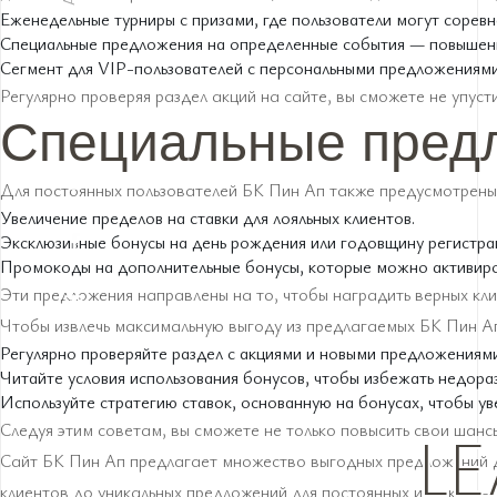
Еженедельные турниры с призами, где пользователи могут соревно
Специальные предложения на определенные события — повышенн
Сегмент для VIP-пользователей с персональными предложениями
Регулярно проверяя раздел акций на сайте, вы сможете не упус
Специальные предл
POST
Для постоянных пользователей БК Пин Ап также предусмотрены
NAVIGATIO
Увеличение пределов на ставки для лояльных клиентов.
Эксклюзивные бонусы на день рождения или годовщину регистра
Промокоды на дополнительные бонусы, которые можно активиров
Эти предложения направлены на то, чтобы наградить верных кли
Чтобы извлечь максимальную выгоду из предлагаемых БК Пин Ап
Регулярно проверяйте раздел с акциями и новыми предложениями
Читайте условия использования бонусов, чтобы избежать недора
Используйте стратегию ставок, основанную на бонусах, чтобы ув
Следуя этим советам, вы сможете не только повысить свои шансы
L
Сайт БК Пин Ап предлагает множество выгодных предложений дл
клиентов до уникальных предложений для постоянных игроков — 