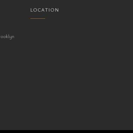
LOCATION
rooklyn