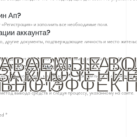
Пин Ап?
 «Регистрация» и заполнить все необходимые поля.
ации аккаунта?
о, другие документы, подтверждающие личность и место жительс
ЛЯ НОВЫХ
ЬЗОВАТЬ АК
ДАВАЕМЫЕ В
вый депозит и следовать инструкциям, указанным на сайте.
К И ДРУГИЕ
ЗАКЛЮЧЕНИ
онусов одновременно?
ТЕЛЕЙ
ЬНО ЭФФЕКТ
еменно невозможно, но вы можете ознакомиться с условиями каж
етод вывода средств и следуя процессу, указанному на сайте.
ked
*