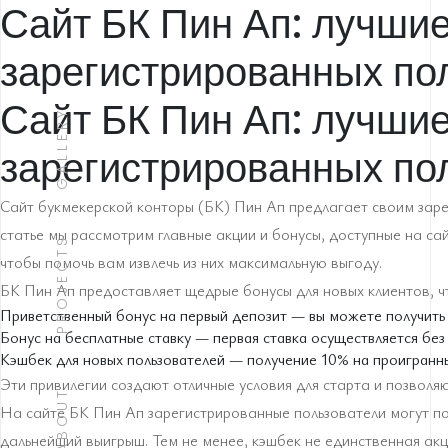
Сайт БК Пин Ап: лучши
зарегистрированных по
Сайт БК Пин Ап: лучши
GALLERY
зарегистрированных по
Сайт букмекерской конторы (БК) Пин Ап предлагает своим заре
статье мы рассмотрим главные акции и бонусы, доступные на с
PROJECTS
чтобы помочь вам извлечь из них максимальную выгоду.
БК Пин Ап предоставляет щедрые бонусы для новых клиентов, ч
Приветственный бонус на первый депозит — вы можете получить 
Бонус на бесплатные ставку — первая ставка осуществляется без 
Кэшбек для новых пользователей — получение 10% на проигранны
Эти привилегии создают отличные условия для старта и позволя
ABOUT
На сайте БК Пин Ап зарегистрированные пользователи могут пол
дальнейший выигрыш. Тем не менее, кэшбек не единственная акц