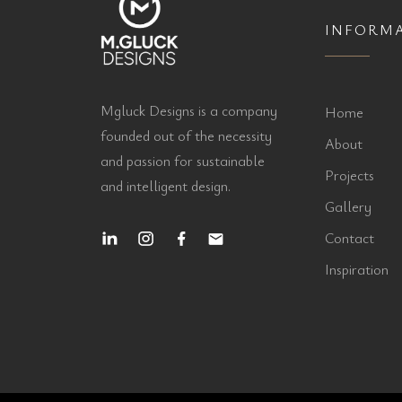
INFORM
Mgluck Designs is a company
Home
founded out of the necessity
About
and passion for sustainable
Projects
and intelligent design.
Gallery
Contact
Inspiration