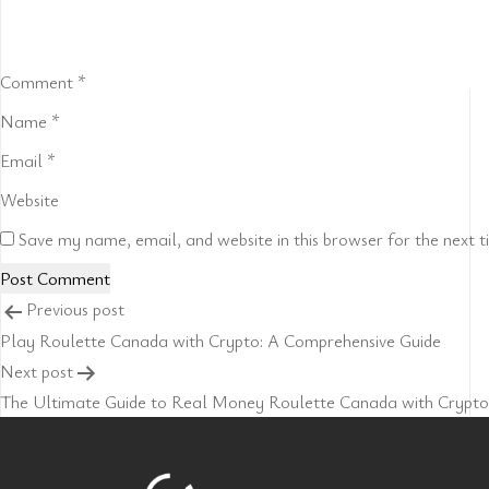
Comment
*
Name
*
Email
*
Website
Save my name, email, and website in this browser for the next 
Previous post
Play Roulette Canada with Crypto: A Comprehensive Guide
Next post
The Ultimate Guide to Real Money Roulette Canada with Crypto