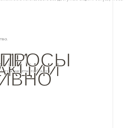
тва.
ЦИИ
ОПРОСЫ
 АКЦИИ
Е
ИВНО
дого конкретного бонуса.