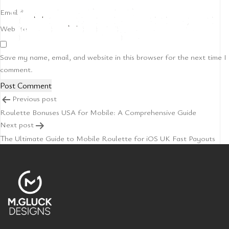
CARACTERÍSTICAS E
Email
*
VANTAGENS E DESVANTAGENS
DICAS PARA JOGAR ROLETA
PRINCIPAIS CASSINOS PARA
COMO GARANTIR A JUSTIÇA
JOGABILIDADE DA ROLETA
BORDAS DA CASA NA ROLETA
PAGAMENTOS NA ROLETA
Website
DOS SISTEMAS DE ROLETA
ONLINE
JOGAR ROLETA
DO JOGO
ONLINE
Save my name, email, and website in this browser for the next time I
comment.
Previous post
Roulette Bonuses USA for Mobile: A Comprehensive Guide
Next post
The Ultimate Guide to Mobile Roulette for iOS UK Fast Payouts