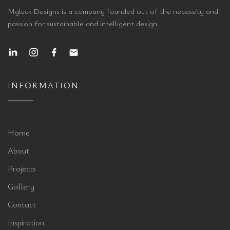
Mgluck Designs is a company founded out of the necessity and
passion for sustainable and intelligent design.
INFORMATION
Home
About
Projects
Gallery
Contact
Inspiration