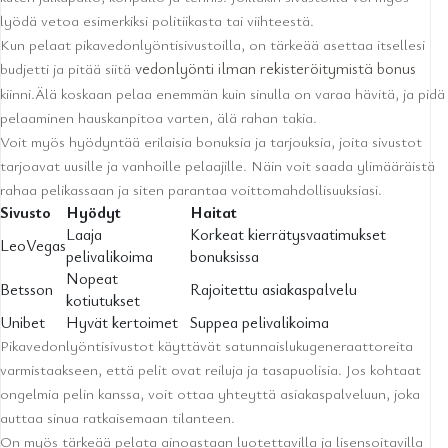
lyödä vetoa esimerkiksi politiikasta tai viihteestä.
Kun pelaat pikavedonlyöntisivustoilla, on tärkeää asettaa itsellesi
vedonlyönti ilman rekisteröitymistä bonus
budjetti ja pitää siitä
kiinni.Älä koskaan pelaa enemmän kuin sinulla on varaa hävitä, ja pidä
pelaaminen hauskanpitoa varten, älä rahan takia.
Voit myös hyödyntää erilaisia bonuksia ja tarjouksia, joita sivustot
tarjoavat uusille ja vanhoille pelaajille. Näin voit saada ylimääräistä
rahaa pelikassaan ja siten parantaa voittomahdollisuuksiasi.
Sivusto
Hyödyt
Haitat
Laaja
Korkeat kierrätysvaatimukset
LeoVegas
pelivalikoima
bonuksissa
Nopeat
Betsson
Rajoitettu asiakaspalvelu
kotiutukset
Unibet
Hyvät kertoimet
Suppea pelivalikoima
Pikavedonlyöntisivustot käyttävät satunnaislukugeneraattoreita
POST
varmistaakseen, että pelit ovat reiluja ja tasapuolisia. Jos kohtaat
NAVIGATION
ongelmia pelin kanssa, voit ottaa yhteyttä asiakaspalveluun, joka
auttaa sinua ratkaisemaan tilanteen.
On myös tärkeää pelata ainoastaan luotettavilla ja lisensoitavilla