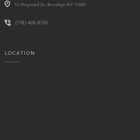
12 Heyward St, Brooklyn NY 11249
(718) 408-8700
LOCATION