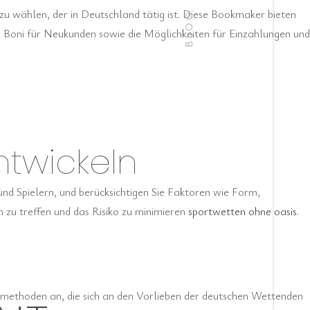
 zu wählen, der in Deutschland tätig ist. Diese Bookmaker bieten
BLOG
, Boni für Neukunden sowie die Möglichkeiten für Einzahlungen und
ntwickeln
und Spielern, und berücksichtigen Sie Faktoren wie Form,
 zu treffen und das Risiko zu minimieren
sportwetten ohne oasis
.
ngsmethoden an, die sich an den Vorlieben der deutschen Wettenden