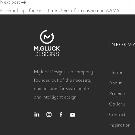
Next post
Essential Tips for First-Time Users of siti casino non AAMS
INFORM
Mgluck Designs is a company
Home
founded out of the necessity
About
and passion for sustainable
Projects
and intelligent design.
Gallery
Contact
Inspiration