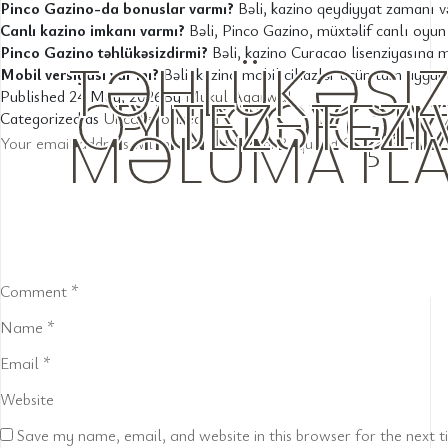
Pinco Gazino-da bonuslar varmı?
Bəli, kazino qeydiyyat zamanı və
Canlı kazino imkanı varmı?
Bəli, Pinco Gazino, müxtəlif canlı oyun
Pinco Gazino təhlükəsizdirmi?
Bəli, kazino Curacao lisenziyasına mal
TƏHLÜKƏSIZL
Mobil versiyası var mı?
Bəli, kazino mobil cihazlər üçün tam uyğunl
OYUN SEÇI
PINCO GAZ
TEZ-TEZ 
QEYDIY
Published
24 May, 2026
By
Mukul Agarwal
Categorized as
Uncategorized
MƏLUMATLA
Your email address will not be published.
Required fields are mar
Comment
*
Name
*
Email
*
Website
Save my name, email, and website in this browser for the next 