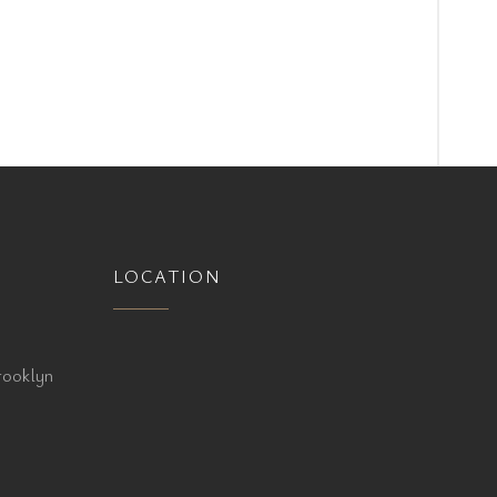
LOCATION
rooklyn