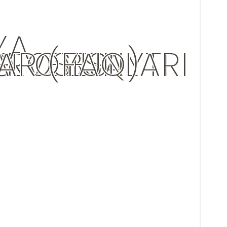
YA
L OYUNLARI
Ə VEBSAYTI
LAR (FAQ)
PROSESI