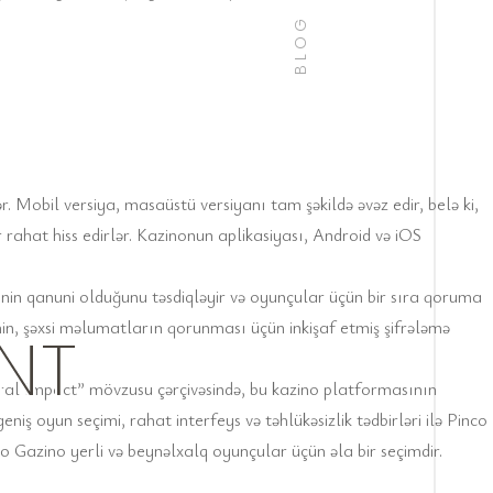
BLOG
. Mobil versiya, masaüstü versiyanı tam şəkildə əvəz edir, belə ki,
r rahat hiss edirlər. Kazinonun aplikasiyası, Android və iOS
ətinin qanuni olduğunu təsdiqləyir və oyunçular üçün bir sıra qoruma
in, şəxsi məlumatların qorunması üçün inkişaf etmiş şifrələmə
NT
ural Impact” mövzusu çərçivəsində, bu kazino platformasının
iş oyun seçimi, rahat interfeys və təhlükəsizlik tədbirləri ilə Pinco
co Gazino yerli və beynəlxalq oyunçular üçün əla bir seçimdir.