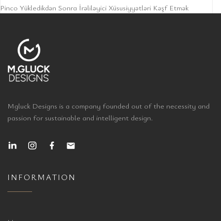
Pinco Yükledikdən Sonra İrəliləyici Xüsusiyyətləri Kəşf Etmək
Mgluck Designs is a company founded out of the necessity and
passion for sustainable and intelligent design.
INFORMATION