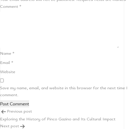
Comment
*
Name
*
Email
*
Website
Save my name, email, and website in this browser for the next time I
comment.
Previous post
Exploring the History of Pinco Gazino and Its Cultural Impact
Next post